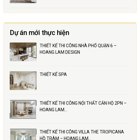
Dự án mới thực hiện
THIẾT KẾ THI CÔNG NHÀ PHỐ QUẬN 6 –
HOANG LAM DESIGN
THIẾT KẾ SPA
THIẾT KẾ THI CÔNG NỘI THẤT CĂN HỘ 2PN –
HOANG LAM…
THIẾT KẾ THI CÔNG VILLA THE TROPICANA
HỒ TRÀM – HOANG LAM…