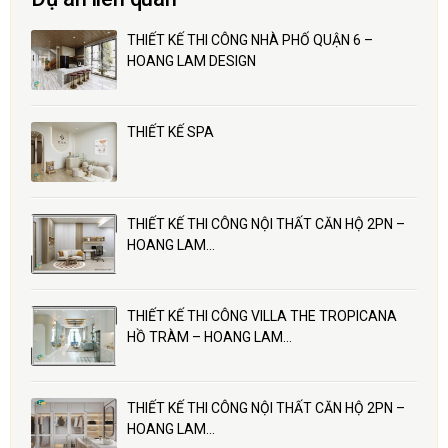
THIẾT KẾ THI CÔNG NHÀ PHỐ QUẬN 6 –
HOANG LAM DESIGN
THIẾT KẾ SPA
THIẾT KẾ THI CÔNG NỘI THẤT CĂN HỘ 2PN –
HOANG LAM…
THIẾT KẾ THI CÔNG VILLA THE TROPICANA
HỒ TRÀM – HOANG LAM…
THIẾT KẾ THI CÔNG NỘI THẤT CĂN HỘ 2PN –
HOANG LAM…