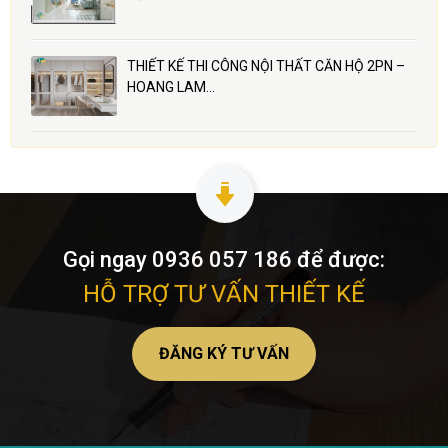
THIẾT KẾ THI CÔNG NỘI THẤT CĂN HỘ 2PN –
HOANG LAM…
Gọi ngay 0936 057 186 để được:
HỖ TRỢ TƯ VẤN THIẾT KẾ
ĐĂNG KÝ TƯ VẤN