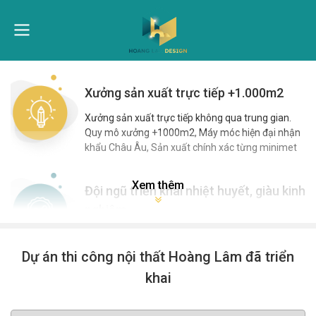
Xưởng sản xuất trực tiếp +1.000m2
Xưởng sản xuất trực tiếp không qua trung gian.
Quy mô xưởng +1000m2, Máy móc hiện đại nhận
khẩu Châu Âu, Sản xuất chính xác từng minimet
Xem thêm
Đội ngũ triển khai nhiệt huyết, giàu kinh
nghiệm
Kiến trúc sư, Kỹ sư, Giám sát, Kỹ thuật viên 3-15
năm kinh nghiệm. Thợ thi công, triển khai tay nghề
Dự án thi công nội thất Hoàng Lâm đã triển
cao. Đảm bảo chất lượng tuyệt đối cho công trình
khai
+500 công trình đã thi công hoàn thiện