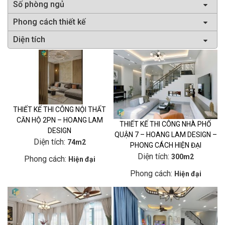
Triển khai +500 công trình thi công hoàn thiện:
Chung cư, nhà phố, biệt thự, liền kề... đem lại sự hài
lòng tuyệt đối với khách hàng
Chế độ bảo hành, bảo trì dài hạn
Cam kết bảo hành 24 tháng và bảo trì trọn đời sản
phẩm, Chủ động trong việc đảm bảo quyền và lợi
ích cao nhất cho khách hàng.
THIẾT KẾ THI CÔNG NỘI THẤT
CĂN HỘ 2PN – HOANG LAM
THIẾT KẾ THI CÔNG NHÀ PHỐ
DESIGN
QUẬN 7 – HOANG LAM DESIGN –
Diện tích:
74m2
PHONG CÁCH HIỆN ĐẠI
Diện tích:
300m2
Phong cách:
Hiện đại
Phong cách:
Hiện đại