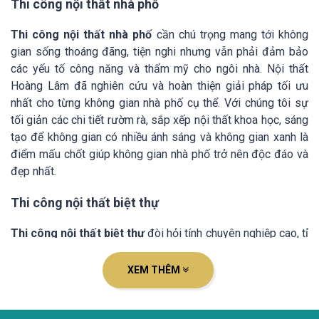
Thi công nội thất nhà phố
Thi công nội thất nhà phố
cần chú trọng mang tới không
gian sống thoáng đãng, tiện nghi nhưng vẫn phải đảm bảo
các yếu tố công năng và thẩm mỹ cho ngôi nhà. Nội thất
Hoàng Lâm đã nghiên cứu và hoàn thiện giải pháp tối ưu
nhất cho từng không gian nhà phố cụ thể. Với chúng tôi sự
tối giản các chi tiết rườm rà, sắp xếp nội thất khoa học, sáng
tạo để không gian có nhiều ánh sáng và không gian xanh là
điểm mấu chốt giúp không gian nhà phố trở nên độc đáo và
đẹp nhất.
Thi công nội thất biệt thự
Thi công nội thất biệt thự
đòi hỏi tính chuyên nghiệp cao, tỉ
mỉ, tinh xảo trong từng đường nét dù là nhỏ nhất để thoát lên
vẻ đẹp sang trọng, đẳng cấp và vị thế của chủ nhà. Nội thất
XEM THÊM
Hoàng Lâm đã nhận
thi công nội thất cao cấp cho biệt thự
và hoàn thiện nhiều căn biệt thự sang trọng tại Hà Nội,
Quảng Ninh, Hải Phòng, … Với đội ngũ kiến trúc sư nhiều