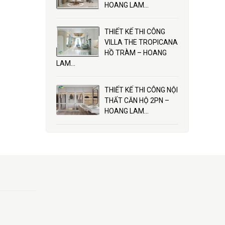
HOANG LAM…
THIẾT KẾ THI CÔNG
VILLA THE TROPICANA
HỒ TRÀM – HOANG
LAM…
THIẾT KẾ THI CÔNG NỘI
THẤT CĂN HỘ 2PN –
HOANG LAM…