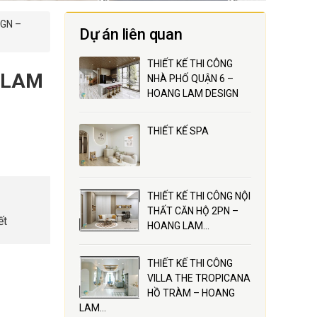
IGN –
Dự án liên quan
THIẾT KẾ THI CÔNG
 LAM
NHÀ PHỐ QUẬN 6 –
HOANG LAM DESIGN
THIẾT KẾ SPA
THIẾT KẾ THI CÔNG NỘI
THẤT CĂN HỘ 2PN –
ết
HOANG LAM…
THIẾT KẾ THI CÔNG
VILLA THE TROPICANA
HỒ TRÀM – HOANG
LAM…