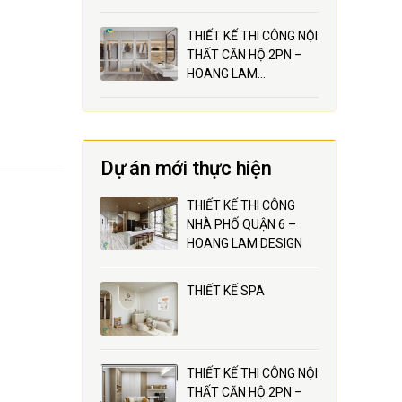
THIẾT KẾ THI CÔNG NỘI
THẤT CĂN HỘ 2PN –
HOANG LAM…
Dự án mới thực hiện
THIẾT KẾ THI CÔNG
NHÀ PHỐ QUẬN 6 –
HOANG LAM DESIGN
THIẾT KẾ SPA
THIẾT KẾ THI CÔNG NỘI
THẤT CĂN HỘ 2PN –