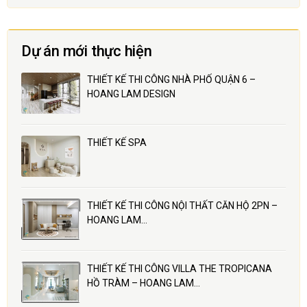
Dự án mới thực hiện
THIẾT KẾ THI CÔNG NHÀ PHỐ QUẬN 6 –
HOANG LAM DESIGN
THIẾT KẾ SPA
THIẾT KẾ THI CÔNG NỘI THẤT CĂN HỘ 2PN –
HOANG LAM…
THIẾT KẾ THI CÔNG VILLA THE TROPICANA
HỒ TRÀM – HOANG LAM…