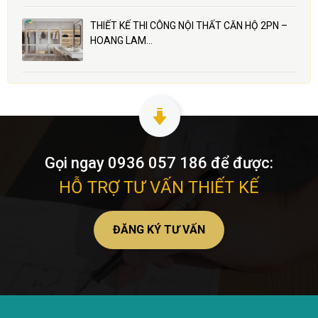
THIẾT KẾ THI CÔNG NỘI THẤT CĂN HỘ 2PN –
HOANG LAM…
Gọi ngay 0936 057 186 để được:
HỖ TRỢ TƯ VẤN THIẾT KẾ
ĐĂNG KÝ TƯ VẤN