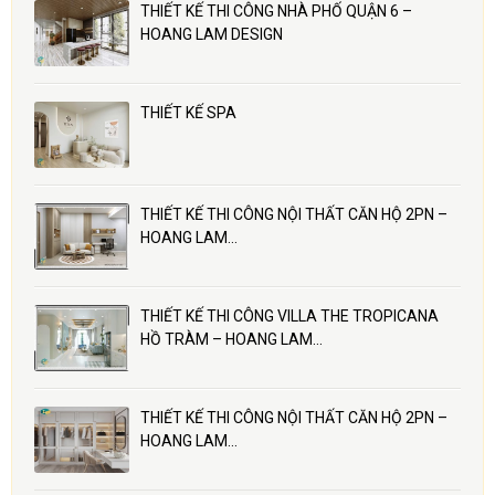
THIẾT KẾ THI CÔNG NHÀ PHỐ QUẬN 6 –
HOANG LAM DESIGN
THIẾT KẾ SPA
THIẾT KẾ THI CÔNG NỘI THẤT CĂN HỘ 2PN –
HOANG LAM…
THIẾT KẾ THI CÔNG VILLA THE TROPICANA
HỒ TRÀM – HOANG LAM…
THIẾT KẾ THI CÔNG NỘI THẤT CĂN HỘ 2PN –
HOANG LAM…