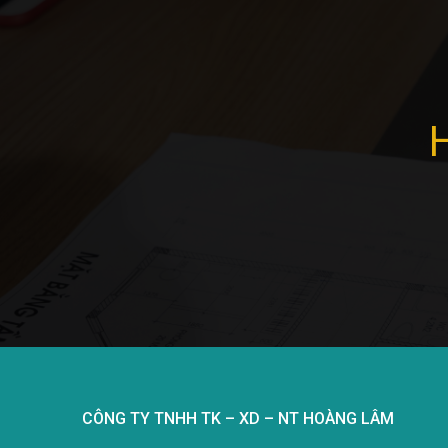
CÔNG TY TNHH TK – XD – NT HOÀNG LÂM