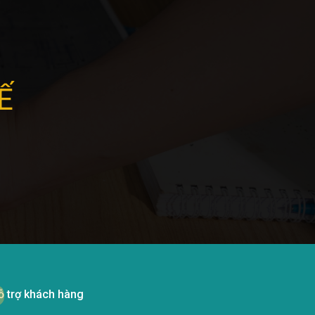
Ế
ỗ trợ khách hàng