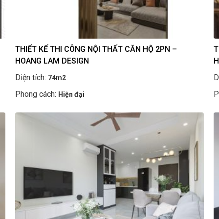
THIẾT KẾ THI CÔNG NỘI THẤT CĂN HỘ 2PN –
T
HOANG LAM DESIGN
H
Diện tích:
D
74m2
Phong cách:
P
Hiện đại