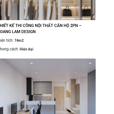
HIẾT KẾ THI CÔNG NỘI THẤT CĂN HỘ 2PN –
OANG LAM DESIGN
iện tích:
74m2
hong cách:
Hiện đại